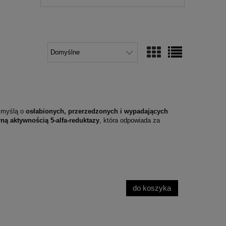
z myślą o
osłabionych, przerzedzonych i wypadających
ną aktywnością 5‑alfa‑reduktazy
, która odpowiada za
do koszyka