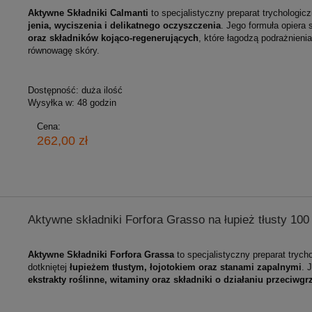
Aktywne Składniki Calmanti
to specjalistyczny preparat trychologi
jenia, wyciszenia i delikatnego oczyszczenia
. Jego formuła opiera 
oraz składników kojąco‑regenerujących
, które łagodzą podrażnienia
równowagę skóry.
Dostępność:
duża ilość
Wysyłka w:
48 godzin
Cena:
262,00 zł
Aktywne składniki Forfora Grasso na łupież tłusty 100
Aktywne Składniki Forfora Grassa
to specjalistyczny preparat trych
dotkniętej
łupieżem tłustym, łojotokiem oraz stanami zapalnymi
. 
ekstrakty roślinne, witaminy oraz składniki o działaniu przeciw