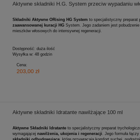
Aktywne składniki H.G. System przeciw wypadaniu w
Składniki Aktywne ORising HG System
to specjalistyczny prepara
zaawansowanej kuracji HG
System. Jego zadaniem jest pobudzenie m
mieszków włosowych do intensywnej regeneracji.
Dostępność:
duża ilość
Wysyłka w:
48 godzin
Cena:
203,00 zł
Aktywne składniki Idratante nawilżające 100 ml
Aktywne Składniki Idratante
to specjalistyczny preparat trychologic
wymagającej
nawilżenia, ukojenia i regeneracji
. Jego formuła łącz
składniki odbudowujące
, które przywracają komfort suchej, podrażni