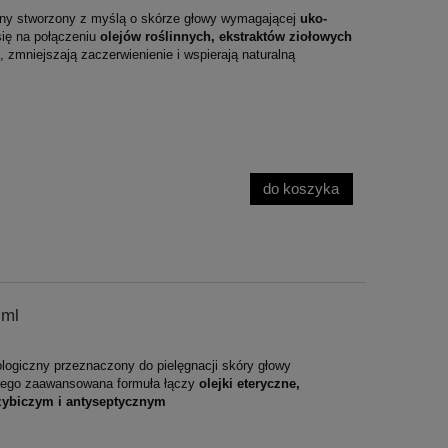
czny stworzony z myślą o skórze głowy wymagającej
uko­
się na połączeniu
olejów roślinnych, ekstraktów ziołowych
, zmniejszają zaczerwienienie i wspierają naturalną
do koszyka
 ml
ologiczny przeznaczony do pielęgnacji skóry głowy
Jego zaawansowana formuła łączy
olejki eteryczne,
grzybiczym i antyseptycznym