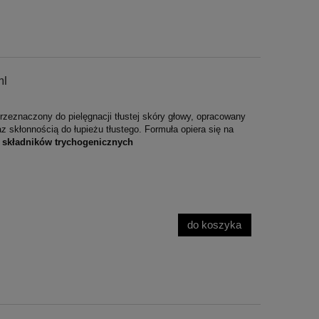
ml
przeznaczony do pielęgnacji tłustej skóry głowy, opracowany
skłonnością do łupieżu tłustego. Formuła opiera się na
z składników trychogenicznych
do koszyka