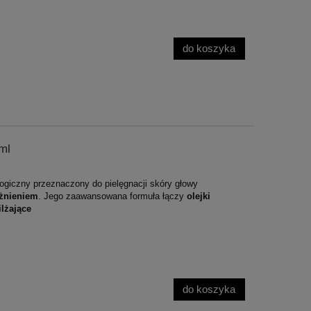
do koszyka
ml
logiczny przeznaczony do pielęgnacji skóry głowy
ażnieniem
. Jego zaawansowana formuła łączy
olejki
ilżające
do koszyka