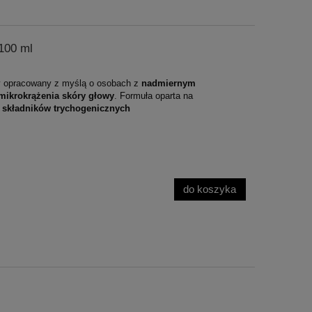
100 ml
ny opracowany z myślą o osobach z
nadmiernym
mikrokrążenia skóry głowy
. Formuła oparta na
z składników trychogenicznych
do koszyka