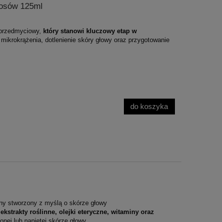
łosów 125ml
t przedmyciowy,
który stanowi kluczowy etap w
ikrokrążenia, dotlenienie skóry głowy oraz przygotowanie
do koszyka
zny stworzony z myślą o skórze głowy
y
ekstrakty roślinne, olejki eteryczne, witaminy oraz
onej lub napiętej skórze głowy.