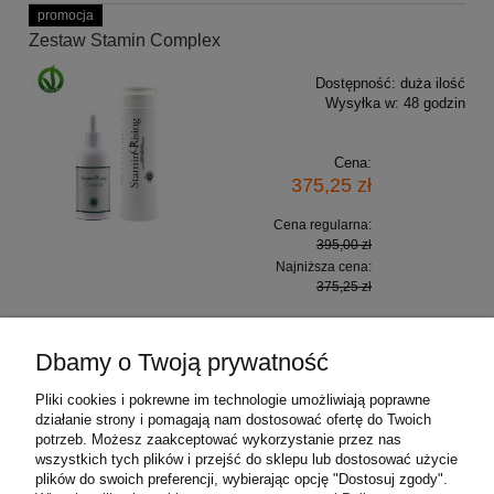
promocja
Zestaw Stamin Complex
Dostępność:
duża ilość
Wysyłka w:
48 godzin
Cena:
375,25 zł
Cena regularna:
395,00 zł
Najniższa cena:
375,25 zł
do koszyka
Dbamy o Twoją prywatność
Pliki cookies i pokrewne im technologie umożliwiają poprawne
działanie strony i pomagają nam dostosować ofertę do Twoich
potrzeb. Możesz zaakceptować wykorzystanie przez nas
wszystkich tych plików i przejść do sklepu lub dostosować użycie
plików do swoich preferencji, wybierając opcję "Dostosuj zgody".