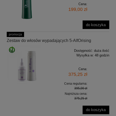
Cena:
199,00 zł
do koszyka
promocja
Zestaw do włosów wypadających 5-AlfOrising
Dostępność:
duża ilość
Wysyłka w:
48 godzin
Cena:
375,25 zł
Cena regularna:
395,00 zł
Najniższa cena:
375,25 zł
do koszyka