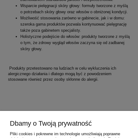
Wsparcie pielęgnacji skóry głowy: formuły tworzone z myślą
o potrzebach skóry głowy oraz włosów o obniżonej kondycji.
Możliwość stosowania zarówno w gabinecie, jak i w domu:
szeroka gama produktów pozwala kontynuować pielęgnację
także poza gabinetem specjalisty.
Holistyczne podejście do włosów: produkty tworzone z myślą
o tym, że zdrowy wygląd włosów zaczyna się od zadbanej
skóry głowy.
Produkty przetestowano na ludziach w celu wykluczenia ich
alergicznego działania i dlatego mogą być z powodzeniem
stosowane również przez osoby skłonne do alergii.
Dbamy o Twoją prywatność
Pliki cookies i pokrewne im technologie umożliwiają poprawne