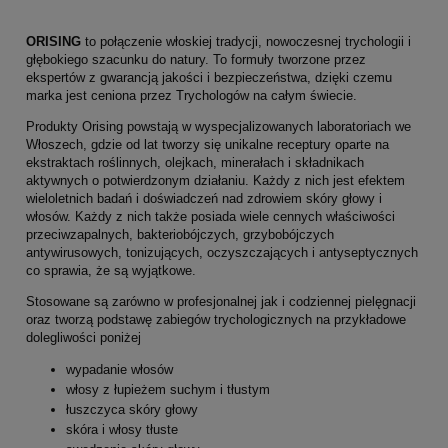
ORISING
to połączenie włoskiej tradycji, nowoczesnej trychologii i
głębokiego szacunku do natury. To formuły tworzone przez
ekspertów z gwarancją jakości i bezpieczeństwa, dzięki czemu
marka jest ceniona przez Trychologów na całym świecie.
Produkty Orising powstają w wyspecjalizowanych laboratoriach we
Włoszech, gdzie od lat tworzy się unikalne receptury oparte na
ekstraktach roślinnych, olejkach, minerałach i składnikach
aktywnych o potwierdzonym działaniu. Każdy z nich jest efektem
wieloletnich badań i doświadczeń nad zdrowiem skóry głowy i
włosów. Każdy z nich także posiada wiele cennych właściwości
przeciwzapalnych, bakteriobójczych, grzybobójczych
antywirusowych, tonizujących, oczyszczających i antyseptycznych
co sprawia, że są wyjątkowe.
Stosowane są zarówno w profesjonalnej jak i codziennej pielęgnacji
oraz tworzą podstawę zabiegów trychologicznych na przykładowe
dolegliwości poniżej
wypadanie włosów
włosy z łupieżem suchym i tłustym
łuszczyca skóry głowy
skóra i włosy tłuste