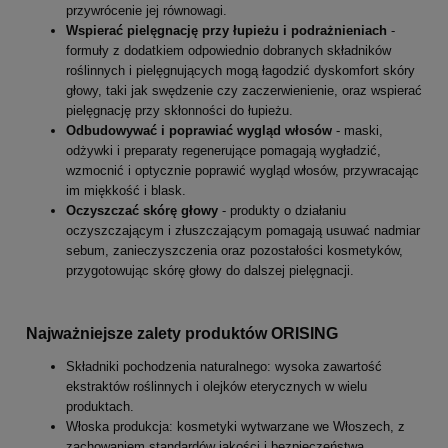
przywrócenie jej równowagi.
Wspierać pielęgnację przy łupieżu i podrażnieniach
-
f
ormuły z dodatkiem odpowiednio dobranych składników
roślinnych i pielęgnujących mogą łagodzić dyskomfort skóry
głowy, taki jak swędzenie czy zaczerwienienie, oraz wspierać
pielęgnację przy skłonności do łupieżu.
Odbudowywać i poprawiać wygląd włosów
- m
aski,
odżywki i preparaty regenerujące pomagają wygładzić,
wzmocnić i optycznie poprawić wygląd włosów, przywracając
im miękkość i blask.
Oczyszczać skórę głowy
- p
rodukty o działaniu
oczyszczającym i złuszczającym pomagają usuwać nadmiar
sebum, zanieczyszczenia oraz pozostałości kosmetyków,
przygotowując skórę głowy do dalszej pielęgnacji.
Najważniejsze zalety produktów ORISING
Składniki pochodzenia naturalnego: wysoka zawartość
ekstraktów roślinnych i olejków eterycznych w wielu
produktach.
Włoska produkcja: kosmetyki wytwarzane we Włoszech, z
zachowaniem standardów jakości i bezpieczeństwa.