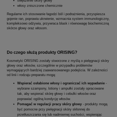
swędzenie skóry głowy
włosy zniszczone chemicznie
Regularne ich stosowanie łagodzi ból i podrażnienia, przyspiesza
gojenie ran, poprawia ukrwienie, wzmacnia system immunologiczny,
kompleksowo odżywia, przywraca blask i równowagę biochemiczną
skórze głowy oraz włosom.
Do czego służą produkty ORISING?
Kosmetyki ORISING zostały stworzone z myślą o pielęgnacji skóry
głowy oraz włosów, szczególnie w przypadku problemów
wymagających bardziej zaawansowanego podejścia. W zależności
od linii i rodzaju preparatu mogą:
Wspierać osłabione włosy i ograniczać ich wypadanie
-
w
ybrane szampony, lotiony i ampułki zostały opracowane
tak, aby wspierać skórę głowy i cebulki włosów oraz
poprawiać ogólną kondycję włosów.
Pomagać w regulacji pracy skóry głowy
- p
rodukty mogą
być pomocne przy pielęgnacji skóry skłonnej do
przetłuszczania się lub nadmiernej suchości, wspierając