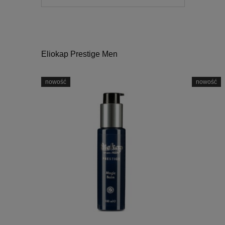
Eliokap Prestige Men
nowość
nowość