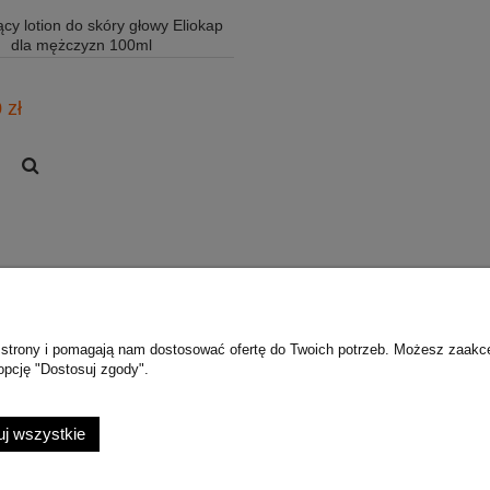
ący lotion do skóry głowy Eliokap
dla mężczyzn 100ml
 zł
ie strony i pomagają nam dostosować ofertę do Twoich potrzeb. Możesz zaakc
Płatności i dostawa
opcję "Dostosuj zgody".
wienia
Dostawy
konta
Metody płatności
j wszystkie
nia
Zwroty i Reklamacje
Punkt odbioru osobistego