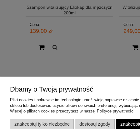
Szampon witalizujący Eliokap dla mężczyzn
Witalizuj
200ml
Cena:
Cena:
139,00 zł
249,00
Dbamy o Twoją prywatność
Pliki cookies i pokrewne im technologie umożliwiają poprawne działan
Orising i Eliokap
Moje konto
sklepu lub dostosować użycie plików do swoich preferencji, wybierając 
Więcej o plikach cookies przeczytasz w naszej Polityce prywatności.
Czym jest Trychologia?
Twoje zamó
Orising
Ustawienia 
zaakceptuj tylko niezbędne
dostosuj zgody
zaakceptu
Eliokap
Przechowal
Hair Loss System