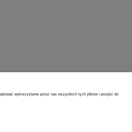
eptować wykorzystanie przez nas wszystkich tych plików i przejść do
Informacje
Regulamin sklepu internetowego
Polityka prywatności
Program lojalnościowy
Kontakt