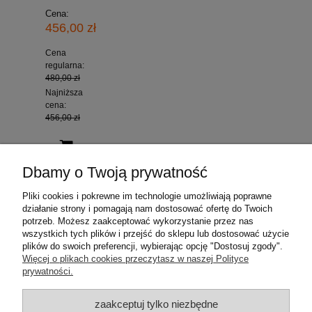
Cena:
456,00 zł
Cena
regularna:
480,00 zł
Najniższa
cena:
456,00 zł
Dbamy o Twoją prywatność
Pliki cookies i pokrewne im technologie umożliwiają poprawne
działanie strony i pomagają nam dostosować ofertę do Twoich
potrzeb. Możesz zaakceptować wykorzystanie przez nas
wszystkich tych plików i przejść do sklepu lub dostosować użycie
plików do swoich preferencji, wybierając opcję "Dostosuj zgody".
Więcej o plikach cookies przeczytasz w naszej Polityce
prywatności.
Orising i Eliokap
zaakceptuj tylko niezbędne