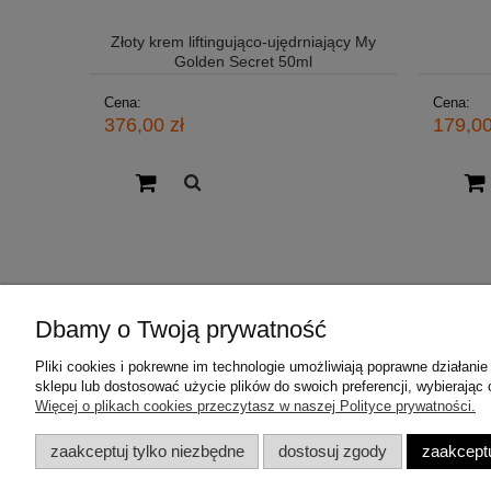
Złoty krem liftingująco-ujędrniający My
Golden Secret 50ml
Cena:
Cena:
376,00 zł
179,00
Dbamy o Twoją prywatność
Pliki cookies i pokrewne im technologie umożliwiają poprawne działan
Orising i Eliokap
Moje konto
sklepu lub dostosować użycie plików do swoich preferencji, wybierając 
Więcej o plikach cookies przeczytasz w naszej Polityce prywatności.
Czym jest Trychologia?
Twoje zamó
Orising
Ustawienia 
zaakceptuj tylko niezbędne
dostosuj zgody
zaakceptu
Eliokap
Przechowal