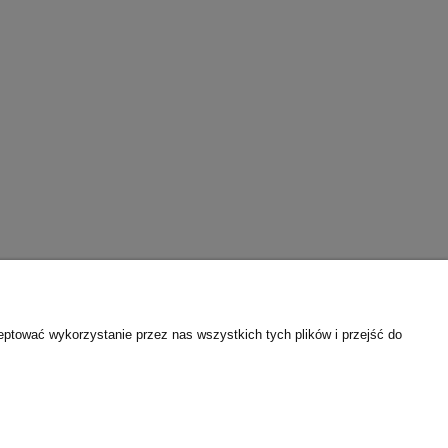
eptować wykorzystanie przez nas wszystkich tych plików i przejść do
Informacje
Regulamin sklepu internetowego
Polityka prywatności
Program lojalnościowy