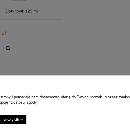
Złoty tonik 125 ml
 zł
ie strony i pomagają nam dostosować ofertę do Twoich potrzeb. Możesz zaakc
Płatności i dostawa
opcję "Dostosuj zgody".
wienia
Dostawy
konta
Metody płatności
j wszystkie
nia
Zwroty i Reklamacje