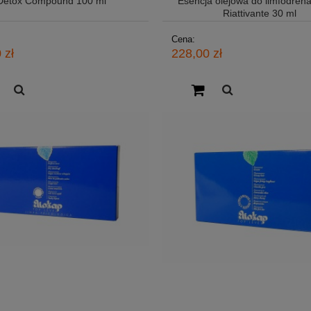
Detox Compound 100 ml
Esencja olejowa do limfodrena
Riattivante 30 ml
Cena:
 zł
228,00 zł