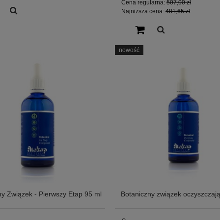
Cena regularna:
507,00 zł
Najniższa cena:
481,65 zł
nowość
ny Związek - Pierwszy Etap 95 ml
Botaniczny związek oczyszczaj