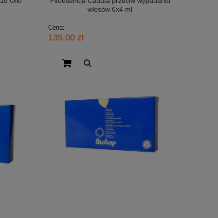
żu Olio
Fitoesencja Caduta przeciw wypadaniu
włosów 6x4 ml
Cena:
135,00 zł