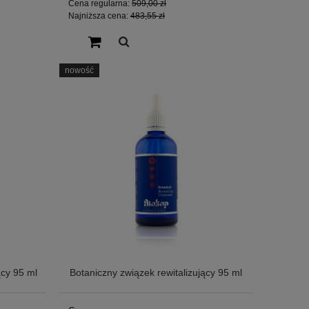
Cena regularna:
509,00 zł
Najniższa cena:
483,55 zł
nowość
ący 95 ml
Botaniczny związek rewitalizujący 95 ml